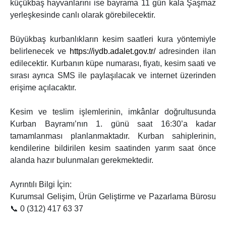
küçükbaş hayvanlarını ise bayrama 11 gün kala Şaşmaz
yerleşkesinde canlı olarak görebilecektir.
Büyükbaş kurbanlıkların kesim saatleri kura yöntemiyle
belirlenecek ve
https://iydb.adalet.gov.tr/
adresinden ilan
edilecektir. Kurbanın küpe numarası, fiyatı, kesim saati ve
sırası ayrıca SMS ile paylaşılacak ve internet üzerinden
erişime açılacaktır.
Kesim ve teslim işlemlerinin, imkânlar doğrultusunda
Kurban Bayramı’nın 1. günü saat 16:30’a kadar
tamamlanması planlanmaktadır. Kurban sahiplerinin,
kendilerine bildirilen kesim saatinden yarım saat önce
alanda hazır bulunmaları gerekmektedir.
Ayrıntılı Bilgi İçin:
Kurumsal Gelişim, Ürün Geliştirme ve Pazarlama Bürosu
📞 0 (312) 417 63 37